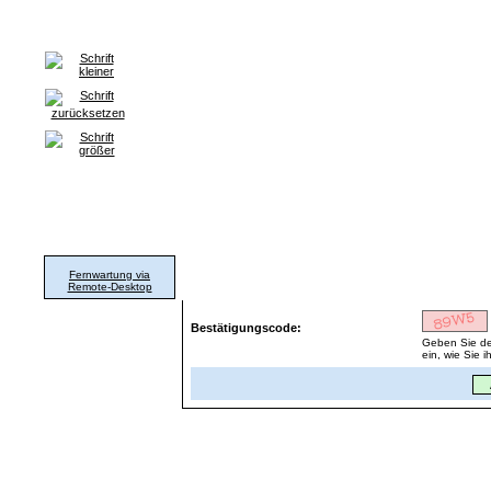
Home
Grafik & Print
WorldWideWeb
Hard- & Software
Fernwart
Support
Fernwartung via
Download Fernwartungs-Programm
Remote-Desktop
Bestätigungscode:
Geben Sie de
ein, wie Sie i