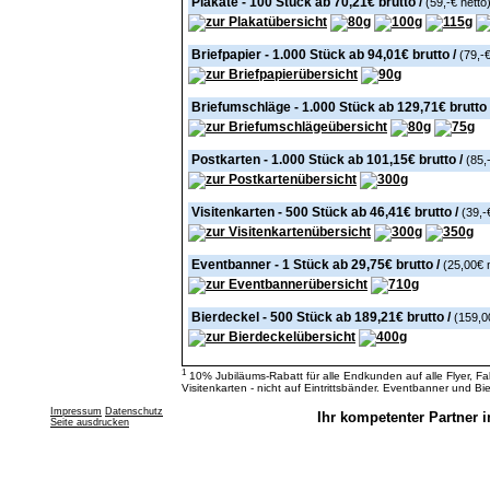
Plakate - 100 Stück ab
70,21€ brutto
/
(59,-€ netto
Briefpapier - 1.000 Stück ab
94,01€ brutto
/
(79,-€
Briefumschläge - 1.000 Stück ab
129,71€ brutto
Postkarten - 1.000 Stück ab
101,15€ brutto
/
(85,
Visitenkarten - 500 Stück ab
46,41€ brutto
/
(39,-
Eventbanner - 1 Stück ab
29,75€ brutto
/
(25,00€ 
Bierdeckel - 500 Stück ab
189,21€ brutto
/
(159,0
1
10% Jubiläums-Rabatt für alle Endkunden auf alle Flyer, Fal
Visitenkarten - nicht auf Eintrittsbänder. Eventbanner und Bie
Impressum
Datenschutz
Ihr kompetenter Partner i
Seite ausdrucken