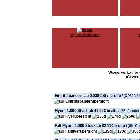
250 Plakate A1 100g 4/0
1000 Visi
zzgl. Versandkosten
Wiederverkäufer e
(Gewerb
Weitere Produkte
Eintrittsbänder - ab
0.038€/Stk. brutto
/
(0.032€/St
Flyer - 1.000 Stück ab
41,65€ brutto
/
(35,-€ netto)
Falt-Flyer - 1.000 Stück ab
82,11€ brutto
/
(69,-€ n