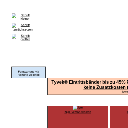
Home
Grafik & Print
WorldWideWeb
Hard- & Software
Unser Angebot
Support
Fernwartung via
AKTUELLE SPECIALS
Remote-Desktop
Tyvek® Eintrittsbänder bis zu 45%
keine Zusatzkosten m
jewe
5000 Flyer A6 250g 4/4
5000 Fly
zzgl. Versandkosten