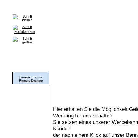
Home
Grafik & Print
WorldWideWeb
Hard- & Software
xtra-me
Support
Fernwartung via
Wir sind gemeinsam erfolgreich!
Remote-Desktop
Hier erhalten Sie die Möglichkeit Ge
Werbung für uns schalten.
Sie setzen eines unserer Werbeban
Kunden,
der nach einem Klick auf unser Bann