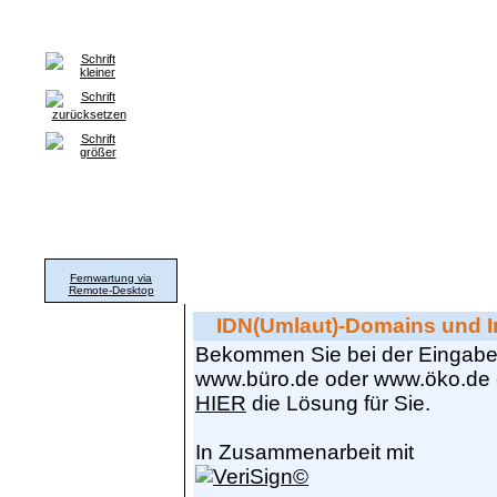
Home
Grafik & Print
WorldWideWeb
Hard- & Software
News,
Support
Fernwartung via
wichtige News, empfehlenswerte Downloads, Sy
Remote-Desktop
IDN(Umlaut)-Domains und In
Bekommen Sie bei der Eingabe
www.büro.de oder www.öko.de 
HIER
die Lösung für Sie.
In Zusammenarbeit mit