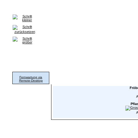
Home
Grafik & Print
WorldWideWeb
Hard- & Software
Pr
Support
Fernwartung via
Remote-Desktop
Fröb
A
Pfla
A