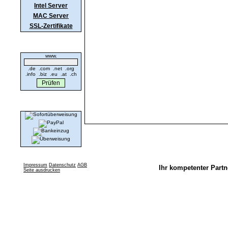
Intel Server
MAC Server
SSL-Zertifikate
Domaincheck
www.
.de .com .net .org
.info .biz .eu .at .ch
Wir akzeptieren
Impressum
Datenschutz
AGB
Ihr kompetenter Partn
Seite ausdrucken