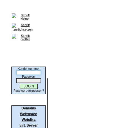
Home
Domains
Webspace
Server
SSL-Zertifikate
H
Kunden-Login
Kundennummer
So finden Sie zu uns.
Passwort
Passwort vergessen?
Produkte
Domains
Webspace
Webdisc
virt. Server