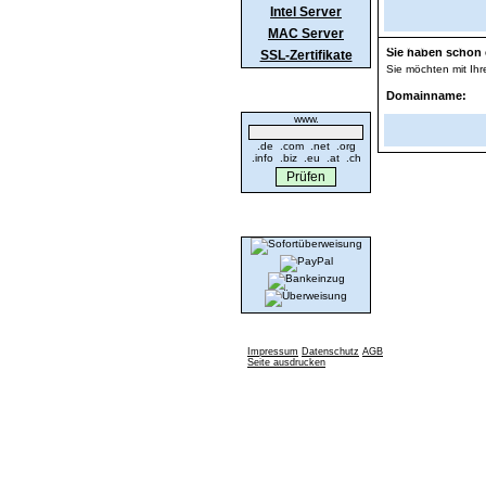
Intel Server
MAC Server
Providerwechse
Sie haben schon 
SSL-Zertifikate
Sie möchten mit Ih
Domaincheck
Domainname:
www.
.de .com .net .org
.info .biz .eu .at .ch
Wir akzeptieren
Impressum
Datenschutz
AGB
Seite ausdrucken