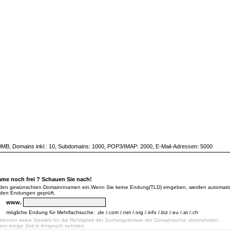
Server
SSL-Zertifikate
HILFE / FAQ
Kontakt
Partnerprogramm
Bestellung
 zum Webspace-Paket "XTRA"
0MB, Domains inkl.: 10, Subdomains: 1000, POP3/IMAP: 2000, E-Mail-Adressen: 5000
ame noch frei ? Schauen Sie nach!
 den gewünschten Domainnnamen ein.Wenn Sie keine Endung(TLD) eingeben, werden automatisc
nden Endungen geprüft.
www.
mögliche Endung für Mehrfachsuche: .de /.com /.net /.org /.info /.biz /.eu /.at /.ch
r können keine Gewähr für die Richtigkeit der Suchergebnisse der Domainsuche übernehmen.
nn einige Zeit in Anspruch nehmen.