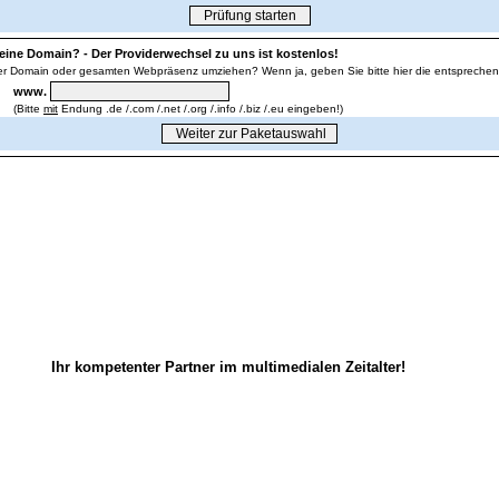
l
eine Domain? - Der Providerwechsel zu uns ist kostenlos!
rer Domain oder gesamten Webpräsenz umziehen? Wenn ja, geben Sie bitte hier die entspreche
www.
(Bitte
mit
Endung .de /.com /.net /.org /.info /.biz /.eu eingeben!)
Ihr kompetenter Partner im multimedialen Zeitalter!