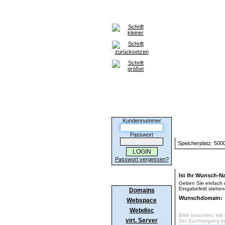
Home
Domains
Webspace
Kunden-Login
Kundennummer
Informationen
Passwort
Speicherplatz: 500
Passwort vergessen?
Neue Domain
Ist Ihr Wunsch-N
Produkte
Geben Sie einfach
Eingabefeld stehe
Domains
Wunschdomain:
Webspace
Webdisc
Bitte beachten: Wi
virt. Server
Der Suchvorgang ka