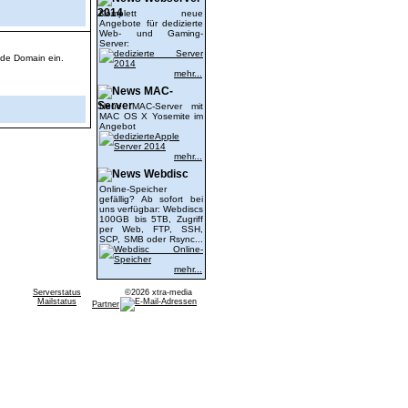
2014
Komplett neue
Angebote für dedizierte
Web- und Gaming-
Server:
nde Domain ein.
mehr...
MAC-
Server
Neue MAC-Server mit
MAC OS X Yosemite im
Angebot
mehr...
Webdisc
Online-Speicher
gefällig? Ab sofort bei
uns verfügbar: Webdiscs
100GB bis 5TB, Zugriff
per Web, FTP, SSH,
SCP, SMB oder Rsync...
mehr...
Serverstatus
©2026 xtra-media
Mailstatus
Partner