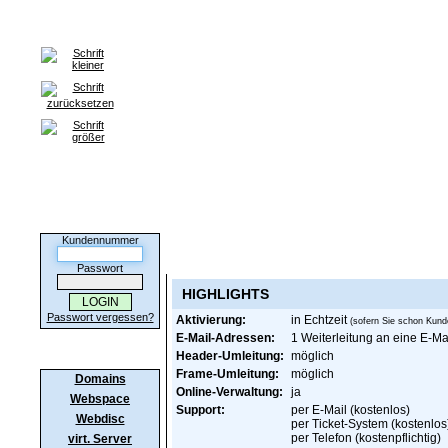
Home
Domains
Webspace
Server
SSL-Zertifikate
H
Bestel
Kunden-Login
Kundennummer
Informationen zum Paket Domain "net"
Passwort
HIGHLIGHTS
Passwort vergessen?
Aktivierung:
in Echtzeit
(sofern Sie schon Kund
E-Mail-Adressen:
1 Weiterleitung an eine E-Ma
Produkte
Header-Umleitung:
möglich
Frame-Umleitung:
möglich
Domains
Online-Verwaltung:
ja
Webspace
Support:
per E-Mail (kostenlos)
Webdisc
per Ticket-System (kostenlos
per Telefon (kostenpflichtig)
virt. Server