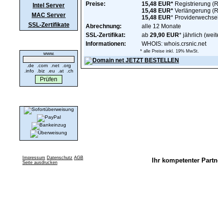
Preise:
15,48 EUR*
Registrierung (
Intel Server
15,48 EUR*
Verlängerung 
MAC Server
15,48 EUR
* Providerwechs
SSL-Zertifikate
Abrechnung:
alle 12 Monate
SSL-Zertifikat:
ab
29,90 EUR
* jährlich (weit
Domaincheck
Informationen:
WHOIS: whois.crsnic.net
* alle Preise inkl. 19% MwSt.
www.
.de .com .net .org
.info .biz .eu .at .ch
Wir akzeptieren
Impressum
Datenschutz
AGB
Ihr kompetenter Partn
Seite ausdrucken