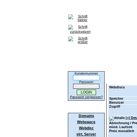
Home
Domains
Webspace
Kunden-Login
Kundennummer
Bitte wählen Si
Passwort
Webdiscs
Passwort vergessen?
Speicher
Benutzer
Zugriff
Produkte
Domains
[+] Det
Webspace
Abrechnung / Pre
mind. Laufzeit
Webdisc
Preis monatlich
virt. Server