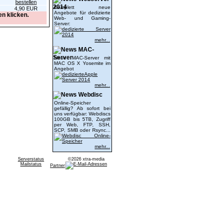
2014
Komplett neue
4,90 EUR
Angebote für dedizierte
n klicken.
Web- und Gaming-
Server:
mehr...
MAC-
Server
Neue MAC-Server mit
MAC OS X Yosemite im
Angebot
mehr...
Webdisc
Online-Speicher
gefällig? Ab sofort bei
uns verfügbar: Webdiscs
100GB bis 5TB, Zugriff
per Web, FTP, SSH,
SCP, SMB oder Rsync...
mehr...
Serverstatus
©2026 xtra-media
Mailstatus
Partner