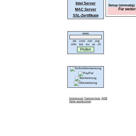
Intel Server
Setup (einmalig)
Für weite
MAC Server
SSL-Zertifikate
Domaincheck
www.
.de .com .net .org
.info .biz .eu .at .ch
Wir akzeptieren
Impressum
Datenschutz
AGB
Seite ausdrucken