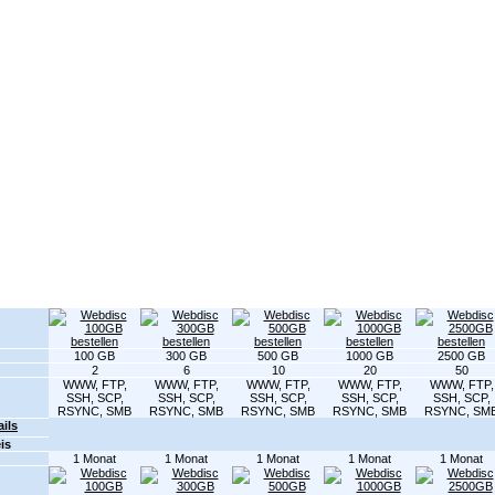
Server
SSL-Zertifikate
HILFE / FAQ
Kontakt
Partnerprogramm
Informationen Webdisc
e eines unserer Webdisc-Angebote aus.
100 GB
300 GB
500 GB
1000 GB
2500 GB
2
6
10
20
50
WWW, FTP,
WWW, FTP,
WWW, FTP,
WWW, FTP,
WWW, FTP,
SSH, SCP,
SSH, SCP,
SSH, SCP,
SSH, SCP,
SSH, SCP,
RSYNC, SMB
RSYNC, SMB
RSYNC, SMB
RSYNC, SMB
RSYNC, SM
ails
is
1 Monat
1 Monat
1 Monat
1 Monat
1 Monat