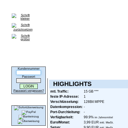
Home
VPN Tarife
HILFE / FAQ
Kontakt
Partnerprogra
Informa
Kunden-Login
Kundennummer
Bitte folgen Sie den Anweisungen zur Bestellun
Passwort
HIGHLIGHTS
Passwort vergessen?
mtl. Traffic:
15 GB ***
feste IP-Adresse:
1
Wir akzeptieren
Verschlüsselung:
128Bit MPPE
Datenkompression:
-
Port-Durchleitung:
-
Verfügbarkeit:
99.9%
im Jahresmittel
Euro/Monat:
3,99 EUR
inkl. MwSt.
Setup:
9,90 EUR
inkl. MwSt.