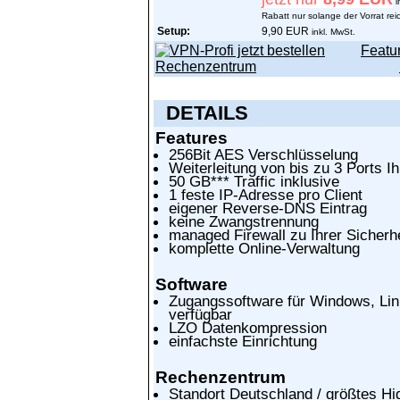
i
Rabatt nur solange der Vorrat reic
Setup:
9,90 EUR
inkl. MwSt.
Featu
Rechenzentrum
DETAILS
Features
256Bit AES Verschlüsselung
Weiterleitung von bis zu 3 Ports I
50 GB*** Traffic inklusive
1 feste IP-Adresse pro Client
eigener Reverse-DNS Eintrag
keine Zwangstrennung
managed Firewall zu Ihrer Sicherhe
komplette Online-Verwaltung
Software
Zugangssoftware für Windows, Lin
verfügbar
LZO Datenkompression
einfachste Einrichtung
Rechenzentrum
Standort Deutschland / größtes Hi