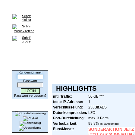
Home
VPN Tarife
HILFE / FAQ
Kontakt
Partnerprogra
Infor
Kunden-Login
Kundennummer
Bitte folgen Sie den Anweisungen zur Bestellun
Passwort
HIGHLIGHTS
Passwort vergessen?
mtl. Traffic:
50 GB ***
feste IP-Adresse:
1
Wir akzeptieren
Verschlüsselung:
256Bit AES
Datenkompression:
LZO
Port-Durchleitung:
max. 3 Ports
Verfügbarkeit:
99.9%
im Jahresmittel
Euro/Monat:
SONDERAKTION JETZT
jetzt nur
8,99 EUR