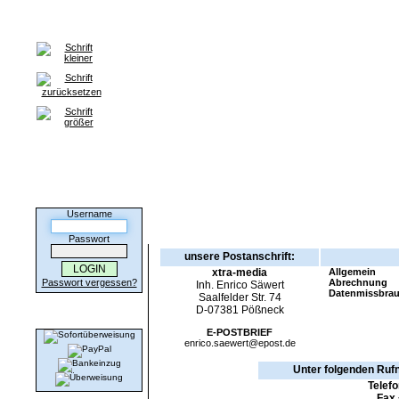
Home
Anmeldung
Backup Tarife
HILFE / FAQ
Kontakt
Postanschrift, Te
Kunden-Login
Username
Nehmen Sie Kontakt mit uns auf.
Passwort
unsere Postanschrift:
xtra-media
Allgemein
Passwort vergessen?
Abrechnung
Inh. Enrico Säwert
Datenmissbra
Saalfelder Str. 74
D-07381 Pößneck
Wir akzeptieren
E-POSTBRIEF
enrico.saewert@epost.de
Unter folgenden Rufn
Telef
Fax