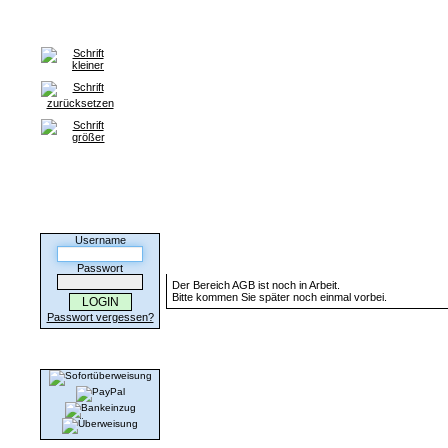
Home
Anmeldung
Backup Tarife
HILFE / FAQ
Kontakt
Kunden-Login
Username
Dieser Bereich ist noch in Arbeit...
Passwort
Der Bereich AGB ist noch in Arbeit.
Bitte kommen Sie später noch einmal vorbei.
Passwort vergessen?
Wir akzeptieren