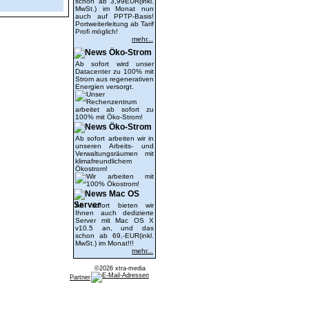
schon ab 3,99EUR(inkl.
MwSt.) im Monat nun
auch auf PPTP-Basis!
Portweiterleitung ab Tarif
Profi möglich!
mehr...
Öko-Strom
Ab sofort wird unser
Datacenter zu 100% mit
Strom aus regenerativen
Energien versorgt.
Öko-Strom
Ab sofort arbeiten wir in
unseren Arbeits- und
Verwaltungsräumen mit
klimafreundlichem
Ökostrom!
Mac OS
Server
Ab sofort bieten wir
Ihnen auch dedizierte
Server mit Mac OS X
v10.5 an, und das
schon ab 69,-EUR(inkl.
MwSt.) im Monat!!!
mehr...
©2026 xtra-media
Partner