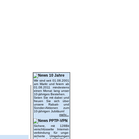
latest News...
10 Jahre
Wir sind seit 01.08.2001
am Markt und feiern ab
01.08.2011 mindestens
einen Monat lang unser
10-jähriges Bestehen.
Seien Sie mit dabei und
freuen Sie sich über
unsere Rabatt- und
Sonder-Aktionen zum
10-jährigen Jubiläum!
mehr...
PPTP-VPN
Sichere, mit 128Bit
verschlüsselte Internet-
verbindung für unge-
sicherte Umgebungen