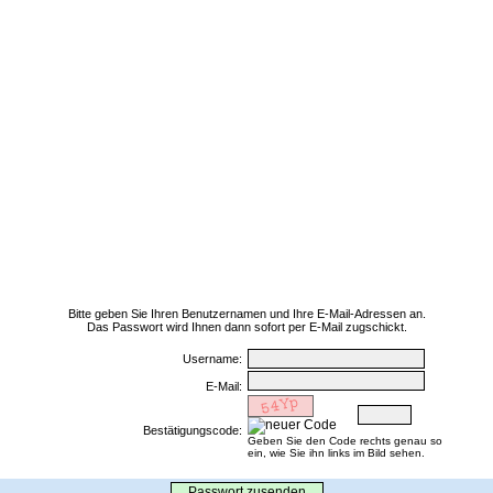
AQ
Kontakt
Partnerprogramm
xtra Network
Passwort vergessen?
 sich Ihr Passwort per E-Mail zuschicken lassen.
Bitte geben Sie Ihren Benutzernamen und Ihre E-Mail-Adressen an.
Das Passwort wird Ihnen dann sofort per E-Mail zugschickt.
Username:
E-Mail:
Bestätigungscode:
Geben Sie den Code rechts genau so
ein, wie Sie ihn links im Bild sehen.