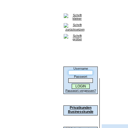
Home
Anmeldung
HILFE / F
Kunden-Login
Username
Hier können Sie
Passwort
Passwort vergessen?
Anmeldung
Privatkunden
Businesskunde
Wir akzeptieren