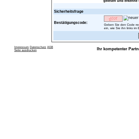
gelesen und erkenne s
Sicherheitsfrage
Bestätigungscode:
Geben Sie den Code re
ein, wie Sie ihn links im
Impressum
Datenschutz
AGB
Ihr kompetenter Partn
Seite ausdrucken