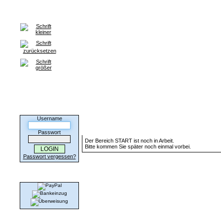
Home
Anmeldung
HILFE / FAQ
Kontakt
Partnerprogr
Kunden-Login
Username
Dieser Bereich ist noch in Arbeit...
Passwort
Der Bereich START ist noch in Arbeit.
Bitte kommen Sie später noch einmal vorbei.
Passwort vergessen?
Wir akzeptieren