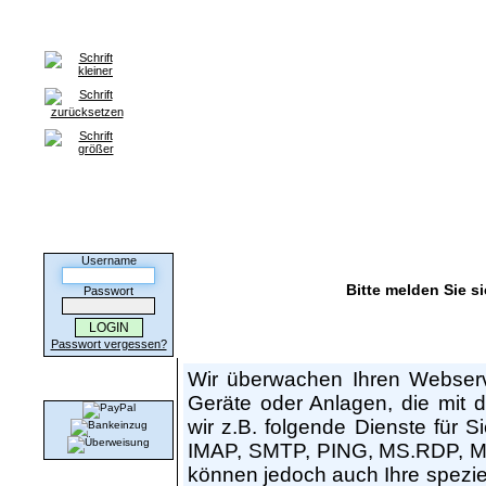
Home
Anmeldung
HILFE / FAQ
Kontakt
Partnerprogr
G
Kunden-Login
Username
Bitte melden Sie si
Passwort
Hat mein Webserver Ausfälle? Hat mein DSL-A
Passwort vergessen?
Wir überwachen Ihren Webserv
Wir akzeptieren
Geräte oder Anlagen, die mit 
wir z.B. folgende Dienste für
IMAP, SMTP, PING, MS.RDP, My
können jedoch auch Ihre spezie