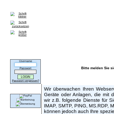
Home
Anmeldung
HILFE / FAQ
Kontakt
Partnerprogr
G
Kunden-Login
Username
Bitte melden Sie si
Passwort
Hat mein Webserver Ausfälle? Hat mein DSL-A
Passwort vergessen?
Wir überwachen Ihren Webserv
Wir akzeptieren
Geräte oder Anlagen, die mit 
wir z.B. folgende Dienste für
IMAP, SMTP, PING, MS.RDP, My
können jedoch auch Ihre spezie